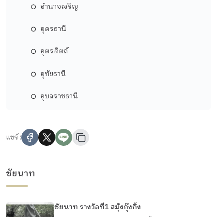
อำนาจเจริญ
อุดรธานี
อุตรดิตถ์
อุทัยธานี
อุบลราชธานี
แชร์ :
ชัยนาท
ชัยนาท รางวัลที่1 สมุ้งกุ๊งกิ๊ง