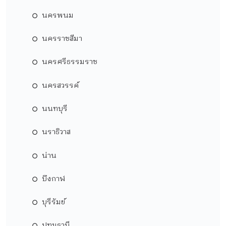
นครพนม
นครราชสีมา
นครศรีธรรมราช
นครสวรรค์
นนทบุรี
นราธิวาส
น่าน
บึงกาฬ
บุรีรัมย์
ปทุมธานี