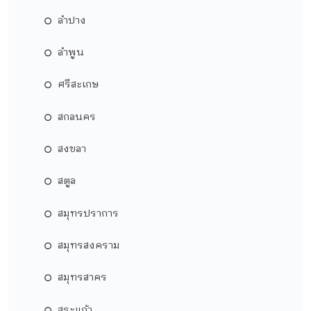
ลำปาง
ลำพูน
ศรีสะเกษ
สกลนคร
สงขลา
สตูล
สมุทรปราการ
สมุทรสงคราม
สมุทรสาคร
สระแก้ว