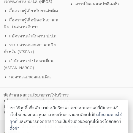
เจ้าพนักงาน ป.ป.ส. (NEOS)
ดาวน์โหลดแอปพลิเคชั่น
สื่อความรู้เกี่ยวกับยาเสพติด
สื่อความรู้เพื่อป้องกันยาเสพ
ติด ในสถานศึกษา
สมัครงานสำนักงาน ป.ป.ส.
ระบบสารสนเทศยาเสพติด
จังหวัด (NISPA+)
สำนักงาน ป.ป.ส.อาเซียน
(ASEAN-NARCO)
กองทุนแม่ของแผ่นดิน
ข้อกำหนดและนโยบายการให้บริการ
นโยบายการคุ้มครองข้อมูลส่วนบุคคล
นโยบายการรักษาความมั่นคงปลอดภัยด้วยเทคโนโลยีสารสนเทศ
เราใช้คุกกี้เพื่อพัฒนาประสิทธิภาพ และประสบการณ์ที่ดีในการใช้
ตั้งค่าคุกกี้
นโยบายคุกกี้
เว็บไซต์ของคุณ คุณสามารถศึกษารายละเอียดได้ที่
นโยบายการใช้
คุกกี้
และสามารถจัดการความเป็นส่วนตัวของคุณได้เองโดยคลิกที่
สำนักงาน ปปส. ภาค 5 กระทรวงยุติธรรม
ตั้งค่า