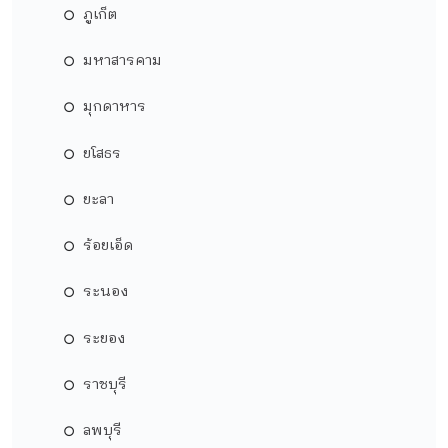
ภูเก็ต
มหาสารคาม
มุกดาหาร
ยโสธร
ยะลา
ร้อยเอ็ด
ระนอง
ระยอง
ราชบุรี
ลพบุรี