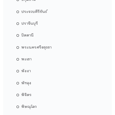
ประจวบคีรีขันธ์
ปราจีนบุรี
ปัตตานี
พระนครศรีอยุธยา
พะเยา
พังงา
พัทลุง
พิจิตร
พิษณุโลก