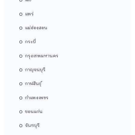
เลย
แพร่
แม่ฮ่องสอน
กระบี่
กรุงเทพมหานคร
กาญจนบุรี
กาฬสินธุ์
กำแพงเพชร
ขอนแก่น
จันทบุรี