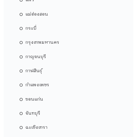
แพร่
แม่ฮ่องสอน
กระบี่
กรุงเทพมหานคร
กาญจนบุรี
กาฬสินธุ์
กำแพงเพชร
ขอนแก่น
จันทบุรี
ฉะเชิงเทรา