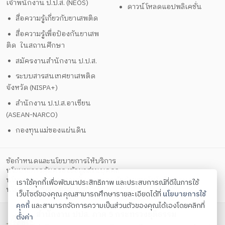
เจ้าพนักงาน ป.ป.ส. (NEOS)
ดาวน์โหลดแอปพลิเคชั่น
สื่อความรู้เกี่ยวกับยาเสพติด
สื่อความรู้เพื่อป้องกันยาเสพ
ติด ในสถานศึกษา
สมัครงานสำนักงาน ป.ป.ส.
ระบบสารสนเทศยาเสพติด
จังหวัด (NISPA+)
สำนักงาน ป.ป.ส.อาเซียน
(ASEAN-NARCO)
กองทุนแม่ของแผ่นดิน
ข้อกำหนดและนโยบายการให้บริการ
นโยบายการคุ้มครองข้อมูลส่วนบุคคล
นโยบายการรักษาความมั่นคงปลอดภัยด้วยเทคโนโลยีสารสนเทศ
เราใช้คุกกี้เพื่อพัฒนาประสิทธิภาพ และประสบการณ์ที่ดีในการใช้
ตั้งค่าคุกกี้
นโยบายคุกกี้
เว็บไซต์ของคุณ คุณสามารถศึกษารายละเอียดได้ที่
นโยบายการใช้
คุกกี้
และสามารถจัดการความเป็นส่วนตัวของคุณได้เองโดยคลิกที่
สำนักงาน ปปส. ภาค 5 กระทรวงยุติธรรม
ตั้งค่า