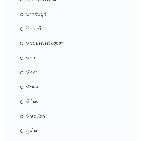
ปราจีนบุรี
ปัตตานี
พระนครศรีอยุธยา
พะเยา
พังงา
พัทลุง
พิจิตร
พิษณุโลก
ภูเก็ต