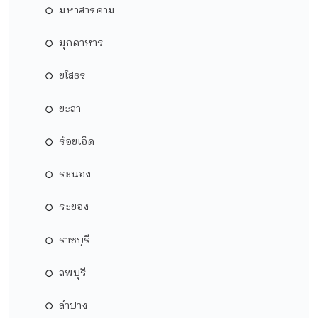
มหาสารคาม
มุกดาหาร
ยโสธร
ยะลา
ร้อยเอ็ด
ระนอง
ระยอง
ราชบุรี
ลพบุรี
ลำปาง