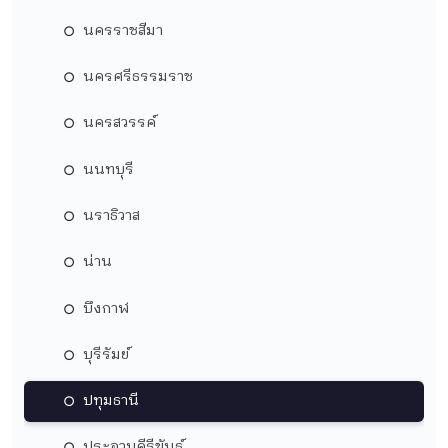
นครราชสีมา
นครศรีธรรมราช
นครสวรรค์
นนทบุรี
นราธิวาส
น่าน
บึงกาฬ
บุรีรัมย์
ปทุมธานี
ประจวบคีรีขันธ์