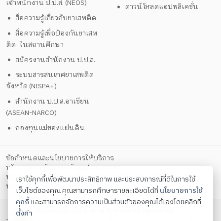
เจ้าพนักงาน ป.ป.ส. (NEOS)
ดาวน์โหลดแอปพลิเคชั่น
สื่อความรู้เกี่ยวกับยาเสพติด
สื่อความรู้เพื่อป้องกันยาเสพ
ติด ในสถานศึกษา
สมัครงานสำนักงาน ป.ป.ส.
ระบบสารสนเทศยาเสพติด
จังหวัด (NISPA+)
สำนักงาน ป.ป.ส.อาเซียน
(ASEAN-NARCO)
กองทุนแม่ของแผ่นดิน
ข้อกำหนดและนโยบายการให้บริการ
นโยบายการคุ้มครองข้อมูลส่วนบุคคล
นโยบายการรักษาความมั่นคงปลอดภัยด้วยเทคโนโลยีสารสนเทศ
เราใช้คุกกี้เพื่อพัฒนาประสิทธิภาพ และประสบการณ์ที่ดีในการใช้
ตั้งค่าคุกกี้
นโยบายคุกกี้
เว็บไซต์ของคุณ คุณสามารถศึกษารายละเอียดได้ที่
นโยบายการใช้
คุกกี้
และสามารถจัดการความเป็นส่วนตัวของคุณได้เองโดยคลิกที่
สำนักงาน ปปส. ภาค 5 กระทรวงยุติธรรม
ตั้งค่า