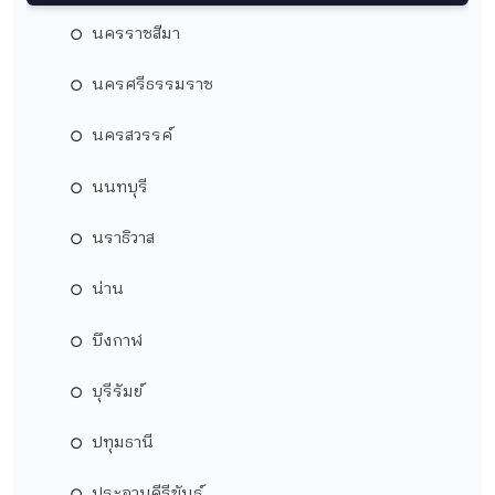
นครราชสีมา
นครศรีธรรมราช
นครสวรรค์
นนทบุรี
นราธิวาส
น่าน
บึงกาฬ
บุรีรัมย์
ปทุมธานี
ประจวบคีรีขันธ์