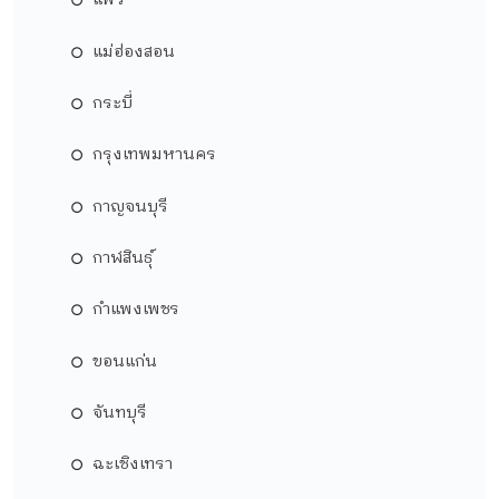
แพร่
แม่ฮ่องสอน
กระบี่
กรุงเทพมหานคร
กาญจนบุรี
กาฬสินธุ์
กำแพงเพชร
ขอนแก่น
จันทบุรี
ฉะเชิงเทรา