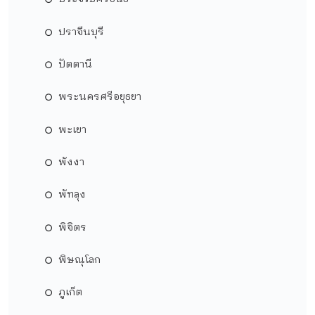
ปราจีนบุรี
ปัตตานี
พระนครศรีอยุธยา
พะเยา
พังงา
พัทลุง
พิจิตร
พิษณุโลก
ภูเก็ต