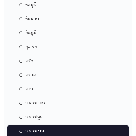
ชลบุรี
ชัยนาท
ชัยภูมิ
ชุมพร
ตรัง
ตราด
ตาก
นครนายก
นครปฐม
นครพนม