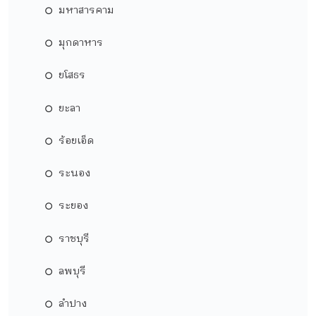
มหาสารคาม
มุกดาหาร
ยโสธร
ยะลา
ร้อยเอ็ด
ระนอง
ระยอง
ราชบุรี
ลพบุรี
ลำปาง