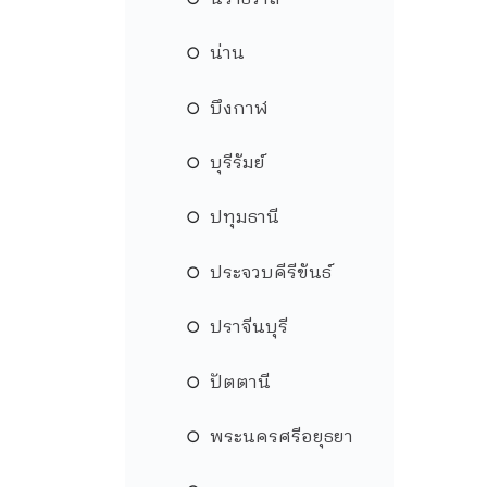
น่าน
บึงกาฬ
บุรีรัมย์
ปทุมธานี
ประจวบคีรีขันธ์
ปราจีนบุรี
ปัตตานี
พระนครศรีอยุธยา