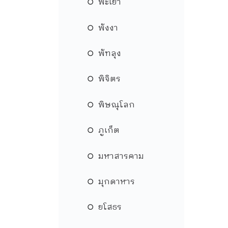
พะเยา
พังงา
พัทลุง
พิจิตร
พิษณุโลก
ภูเก็ต
มหาสารคาม
มุกดาหาร
ยโสธร