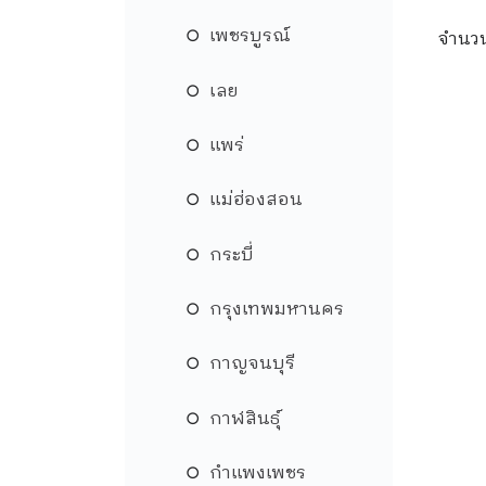
เพชรบูรณ์
จำนว
เลย
แพร่
แม่ฮ่องสอน
กระบี่
กรุงเทพมหานคร
กาญจนบุรี
กาฬสินธุ์
กำแพงเพชร