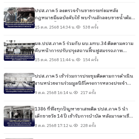
ปปส.ภาค 5 ลงตรวจร้านขายกระท่อมหลัง
กฎหมายมีผลบังคับใช้ พบร้านลักลอบขายน้ำต้ม
กระท่อม ตั้งแผงลอยขายใบสด สั่งปรับทุกร้านไม่มี
15 ต.ค. 2568 14:34 น.
538 ครั้ง
ข้อยกเว้น
ผอ.ปปส.ภาค 5 ร่วมกับ ผบ.มทบ.34 ติดตามความ
คืบหน้าการปรับปรุงสถานฟื้นฟูสมรรถภาพ
พลเมืองกองทัพบก พบมีความพร้อมรองรับการ
15 ต.ค. 2568 11:44 น.
154 ครั้ง
บำบัดฟื้นฟูผู้ติดยาเสพติดได้กว่า 100 ราย
ปปส.ภาค 5 เข้าร่วมการประชุมติดตามการดำเนิน
งานหน่วยงานร่วมมูลนิธิโครงการหลวงประจำ
เดือนตุลาคม 2568
9 ต.ค. 2568 16:14 น.
217 ครั้ง
1386 ที่พึ่งทุกปัญหายาเสพติด ปปส.ภาค 5 นำ
เด็กชายวัย 14 ปี เข้ารับการบำบัด หลังมารดาเขียน
หนังสือร้องขอความช่วยเหลือ
8 ต.ค. 2568 17:12 น.
228 ครั้ง