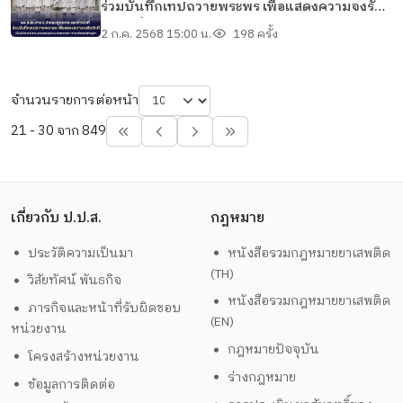
ร่วมบันทึกเทปถวายพระพร เพื่อแสดงความจงรัก
ภักดี เนื่องในโอกาสมหามงคลเฉลิม
2 ก.ค. 2568 15:00 น.
198 ครั้ง
พระชนมพรรษาพระบาทสมเด็จพระเจ้าอยู่หัว
จำนวนรายการต่อหน้า
21 - 30 จาก 849
เกี่ยวกับ ป.ป.ส.
กฎหมาย
ประวัติความเป็นมา
หนังสือรวมกฎหมายยาเสพติด
(TH)
วิสัยทัศน์ พันธกิจ
หนังสือรวมกฎหมายยาเสพติด
ภารกิจและหน้าที่รับผิดชอบ
(EN)
หน่วยงาน
กฎหมายปัจจุบัน
โครงสร้างหน่วยงาน
ร่างกฎหมาย
ข้อมูลการติดต่อ