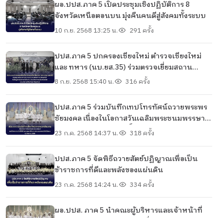
ผอ.ปปส.ภาค 5 เปิดประชุมเชิงปฏิบัติการ 8
จังหวัดเหนือตอนบน มุ่งคืนคนดีสู่สังคมทั้งระบบ
10 ก.ย. 2568 13:25 น.
291 ครั้ง
ปปส.ภาค 5 ปกครองเชียงใหม่ ตำรวจเชียงใหม่
และ ทหาร (นบ.ยส.35) ร่วมตรวจเยี่ยมสถาน
ประกอบการขนส่งสินค้าและพัสดุภัณฑ์ จับมือผู้
8 ก.ย. 2568 15:40 น.
316 ครั้ง
ประกอบการ/พนักงาน ป้องปราบการขนส่งยาเสพ
ติดผ่านบริการส่งสินค้าและพัสดุภัณฑ์
ปปส.ภาค 5 ร่วมบันทึกเทปโทรทัศน์ถวายพระพร
ชัยมงคล เนื่องในโอกาสวันเฉลิมพระชนมพรรษา
สมเด็จพระนางเจ้าสิริกิติ์ พระบรมราชินีนาถ
23 ก.ค. 2568 14:37 น.
318 ครั้ง
พระบรมราชชนนีพันปีหลวง 12 สิงหาคม 2568
ปปส.ภาค 5 จัดพิธีถวายสัตย์ปฏิญาณเพื่อเป็น
ข้าราชการที่ดีและพลังของแผ่นดิน
23 ก.ค. 2568 14:24 น.
334 ครั้ง
ผอ.ปปส. ภาค 5 นำคณะผู้บริหารและเจ้าหน้าที่