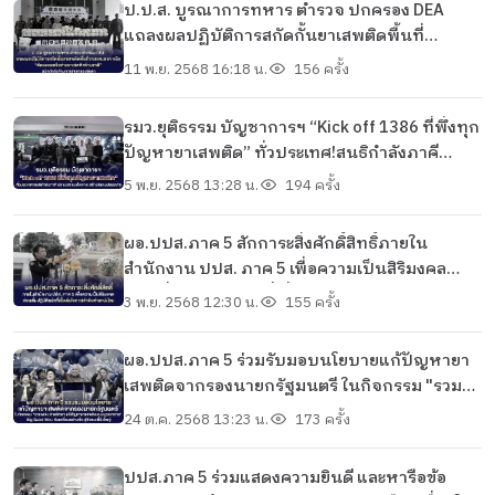
ป.ป.ส. บูรณาการทหาร ตำรวจ ปกครอง DEA
แถลงผลปฏิบัติการสกัดกั้นยาเสพติดพื้นที่
ชายแดนภาคเหนือ “ตัดวงจรเครือข่ายยาเสพติด
11 พ.ย. 2568 16:18 น.
156 ครั้ง
ข้ามชาติ” ผนึกกำลังด้านการข่าวกรองเชิงรุก
รมว.ยุติธรรม บัญชาการฯ “Kick off 1386 ที่พึ่งทุก
ปัญหายาเสพติด” ทั่วประเทศ!สนธิกำลังภาคี
ปราบปรามเด็ดขาด สร้างสังคมปลอดภัย
5 พ.ย. 2568 13:28 น.
194 ครั้ง
ผอ.ปปส.ภาค 5 สักการะสิ่งศักดิ์สิทธิ์ภายใน
สำนักงาน ปปส. ภาค 5 เพื่อความเป็นสิริมงคล
ก่อนเริ่มปฏิบัติหน้าที่เนื่องในโอกาสเข้ารับ
3 พ.ย. 2568 12:30 น.
155 ครั้ง
ตำแหน่งใหม่
ผอ.ปปส.ภาค 5 ร่วมรับมอบนโยบายแก้ปัญหายา
เสพติดจากรองนายกรัฐมนตรี ในกิจกรรม "รวม
พลัง รักศรัทธา แก้ปัญหายาเสพติดแบบบูรณา
24 ต.ค. 2568 13:23 น.
173 ครั้ง
การ" Big Quick Win : ขับเคลื่อนอย่างเร็ว สู่ชัยชนะ
ที่ยิ่งใหญ่
ปปส.ภาค 5 ร่วมแสดงความยินดี และหารือข้อ