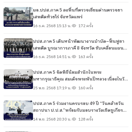
ผอ.ปปส.ภาค 5 ลงพื้นที่ตรวจเยี่ยมด่านตรวจยา
เสพติดห้วยไร่ จังหวัดแพร่
16 ธ.ค. 2568 15:13 น.
172 ครั้ง
ปปส.ภาค 5 เดินหน้าพัฒนางานบำบัด–ฟื้นฟูยา
เสพติด บูรณาการภาคี 8 จังหวัด ขับเคลื่อนแผนปี
2569
16 ธ.ค. 2568 14:51 น.
163 ครั้ง
ปปส.ภาค 5 จัดพิธีน้อมสำนักในพระ
มหากรุณาธิคุณ สมเด็จพระพันปีหลวง เนื่องในวัน
สถาปนา "กองทุนแม่ของแผ่นดิน" ก้าวสู่ทศวรรษ
25 พ.ย. 2568 17:19 น.
160 ครั้ง
ที่ 3
ปปส.ภาค 5 ร่วมงานครบรอบ 49 ปี “วันคล้ายวัน
สถาปนา ป.ป.ส.”พร้อมรับมอบรางวัลเชิดชูเกียรติ
มุ่งมั่นภารกิจสร้างสังคมปลอดภัยจากยาเสพติด
14 พ.ย. 2568 20:30 น.
128 ครั้ง
อย่างยั่งยืน