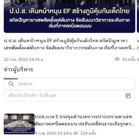
ป.ป.ส. เดินหน้าหนุน EF สร้างภูมิคุ้มกันเด็กไทย สกัดปัญหายา
ป
เสพติดตั้งแต่ต้นทาง จัดสัมมนาวิชาการระดับภาค เริ่มที่ภาคเหนือ
ก
ตอนบน
จ
10 ก.ค. 2569 14:34 น.
30 ครั้ง
6
ข่าวผู้บริหาร
เลือกวันเริ่มต้น-วันสิ้นสุด
ปปส.ภาค 5 ประชุมอำนวยการปราบปรามยาเสพ
ติดภาคเหนือตอนบน เร่งขับเคลื่อนงานเชิงรุกตาม
แผนปีงบประมาณ 2569
9 ก.พ. 2569 15:14 น.
150 ครั้ง