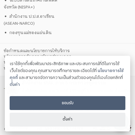
ระบบสารสนเทศยาเสพติด
จังหวัด (NISPA+)
สำนักงาน ป.ป.ส.อาเซียน
(ASEAN-NARCO)
กองทุนแม่ของแผ่นดิน
ข้อกำหนดและนโยบายการให้บริการ
นโยบายการคุ้มครองข้อมูลส่วนบุคคล
นโยบายการรักษาความมั่นคงปลอดภัยด้วยเทคโนโลยีสารสนเทศ
เราใช้คุกกี้เพื่อพัฒนาประสิทธิภาพ และประสบการณ์ที่ดีในการใช้
ตั้งค่าคุกกี้
นโยบายคุกกี้
เว็บไซต์ของคุณ คุณสามารถศึกษารายละเอียดได้ที่
นโยบายการใช้
คุกกี้
และสามารถจัดการความเป็นส่วนตัวของคุณได้เองโดยคลิกที่
สำนักงาน ปปส. ภาค 5 กระทรวงยุติธรรม
ตั้งค่า
สำนักงาน ปปส. ภาค 5 เลขที่ 199 หมู่ที่ 3 ถนนหนองฮ่อ ตำบลช้าง
เผือก อำเภอเมือง จังหวัดเชียงใหม่ 50300
ยอมรับ
โทรศัพท์ 0 5321 7239 , 0 5321 7259 , 0 5321 7279 โทรสาร
0 5321 7239 Contact us:
saraban_or5@oncb.go.th
Copyright ©
2026
ตั้งค่า
Sitemap
ผู้เข้าชม :
34,774
คน