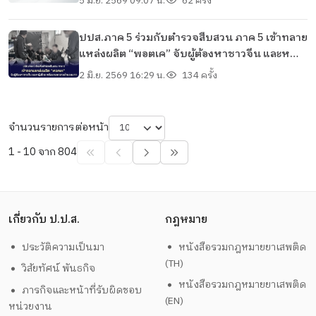
5 มิ.ย. 2569 09:07 น.
62 ครั้ง
ปปส.ภาค 5 ร่วมกับตำรวจสืบสวน ภาค 5 เข้าทลาย
แหล่งผลิต “พอตเค” จับผู้ต้องหาชาวจีน และหญิง
ไทย พร้อมของกลางจำนวนมาก
2 มิ.ย. 2569 16:29 น.
134 ครั้ง
จำนวนรายการต่อหน้า
1 - 10 จาก 804
เกี่ยวกับ ป.ป.ส.
กฎหมาย
ประวัติความเป็นมา
หนังสือรวมกฎหมายยาเสพติด
(TH)
วิสัยทัศน์ พันธกิจ
หนังสือรวมกฎหมายยาเสพติด
ภารกิจและหน้าที่รับผิดชอบ
(EN)
หน่วยงาน