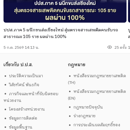
ปปส.ภาค 5 ผนึกขนส่งเชียงใหม่ สุ่มตรวจสารเสพติดคนขับรถ
สาธารณะ 105 ราย ผลผ่าน 100%
5 ก.ค. 2569 14:13 น.
25 ครั้ง
1
เกี่ยวกับ ป.ป.ส.
กฎหมาย
ประวัติความเป็นมา
หนังสือรวมกฎหมายยาเสพติด
(TH)
วิสัยทัศน์ พันธกิจ
หนังสือรวมกฎหมายยาเสพติด
ภารกิจและหน้าที่รับผิดชอบ
(EN)
หน่วยงาน
กฎหมายปัจจุบัน
โครงสร้างหน่วยงาน
ร่างกฎหมาย
ข้อมูลการติดต่อ
การประเมินผลสัมฤทธิ์ของ
ข้อมูลพื้นฐาน