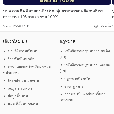
ปปส.ภาค 5 ผนึกขนส่งเชียงใหม่ สุ่มตรวจสารเสพติดคนขับรถ
สาธารณะ 105 ราย ผลผ่าน 100%
5 ก.ค. 2569 14:13 น.
27 ครั้ง
1
เกี่ยวกับ ป.ป.ส.
กฎหมาย
ประวัติความเป็นมา
หนังสือรวมกฎหมายยาเสพติด
(TH)
วิสัยทัศน์ พันธกิจ
หนังสือรวมกฎหมายยาเสพติด
ภารกิจและหน้าที่รับผิดชอบ
(EN)
หน่วยงาน
กฎหมายปัจจุบัน
โครงสร้างหน่วยงาน
ร่างกฎหมาย
ข้อมูลการติดต่อ
การประเมินผลสัมฤทธิ์ของ
ข้อมูลพื้นฐาน
กฎหมาย
แผนที่ตั้งหน่วยงาน