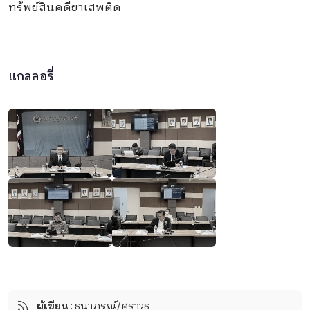
ทรัพย์สินคดียาเสพติด
แกลลอรี่
ผู้เขียน
: ธนาภรณ์/ศราวุธ