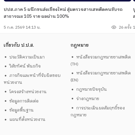
ปปส.ภาค 5 ผนึกขนส่งเชียงใหม่ สุ่มตรวจสารเสพติดคนขับรถ
สาธารณะ 105 ราย ผลผ่าน 100%
5 ก.ค. 2569 14:13 น.
26 ครั้ง
1
เกี่ยวกับ ป.ป.ส.
กฎหมาย
ประวัติความเป็นมา
หนังสือรวมกฎหมายยาเสพติด
(TH)
วิสัยทัศน์ พันธกิจ
หนังสือรวมกฎหมายยาเสพติด
ภารกิจและหน้าที่รับผิดชอบ
(EN)
หน่วยงาน
กฎหมายปัจจุบัน
โครงสร้างหน่วยงาน
ร่างกฎหมาย
ข้อมูลการติดต่อ
การประเมินผลสัมฤทธิ์ของ
ข้อมูลพื้นฐาน
กฎหมาย
แผนที่ตั้งหน่วยงาน