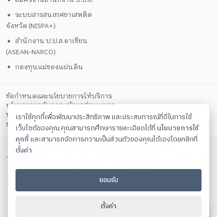
ระบบสารสนเทศยาเสพติด
จังหวัด (NISPA+)
สำนักงาน ป.ป.ส.อาเซียน
(ASEAN-NARCO)
กองทุนแม่ของแผ่นดิน
ข้อกำหนดและนโยบายการให้บริการ
นโยบายการคุ้มครองข้อมูลส่วนบุคคล
นโยบายการรักษาความมั่นคงปลอดภัยด้วยเทคโนโลยีสารสนเทศ
เราใช้คุกกี้เพื่อพัฒนาประสิทธิภาพ และประสบการณ์ที่ดีในการใช้
ตั้งค่าคุกกี้
นโยบายคุกกี้
เว็บไซต์ของคุณ คุณสามารถศึกษารายละเอียดได้ที่
นโยบายการใช้
คุกกี้
และสามารถจัดการความเป็นส่วนตัวของคุณได้เองโดยคลิกที่
สำนักงาน ปปส. ภาค 5 กระทรวงยุติธรรม
ตั้งค่า
สำนักงาน ปปส. ภาค 5 เลขที่ 199 หมู่ที่ 3 ถนนหนองฮ่อ ตำบลช้าง
เผือก อำเภอเมือง จังหวัดเชียงใหม่ 50300
ยอมรับ
โทรศัพท์ 0 5321 7239 , 0 5321 7259 , 0 5321 7279 โทรสาร
0 5321 7239 Contact us:
saraban_or5@oncb.go.th
Copyright ©
2026
ตั้งค่า