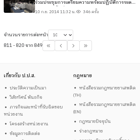
ร่วมประชุมการเตรียมความพร้อมปฏิบัติการระดม
กวาดล้างพื้นที่แพร่ระบาดยาเสพติด ณ ตำรวจภูธร
10 ก.ย. 2014 11:32 น.
346 ครั้ง
จังหวัดเชียงราย
จำนวนรายการต่อหน้า
811 - 820 จาก 849
เกี่ยวกับ ป.ป.ส.
กฎหมาย
ประวัติความเป็นมา
หนังสือรวมกฎหมายยาเสพติด
(TH)
วิสัยทัศน์ พันธกิจ
หนังสือรวมกฎหมายยาเสพติด
ภารกิจและหน้าที่รับผิดชอบ
(EN)
หน่วยงาน
กฎหมายปัจจุบัน
โครงสร้างหน่วยงาน
ร่างกฎหมาย
ข้อมูลการติดต่อ