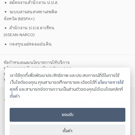
สมัครงานสำนักงาน ป.ป.ส.
ระบบสารสนเทศยาเสพติด
จังหวัด (NISPA+)
สำนักงาน ป.ป.ส.อาเซียน
(ASEAN-NARCO)
กองทุนแม่ของแผ่นดิน
ข้อกำหนดและนโยบายการให้บริการ
นโยบายการคุ้มครองข้อมูลส่วนบุคคล
นโยบายการรักษาความมั่นคงปลอดภัยด้วยเทคโนโลยีสารสนเทศ
เราใช้คุกกี้เพื่อพัฒนาประสิทธิภาพ และประสบการณ์ที่ดีในการใช้
ตั้งค่าคุกกี้
นโยบายคุกกี้
เว็บไซต์ของคุณ คุณสามารถศึกษารายละเอียดได้ที่
นโยบายการใช้
คุกกี้
และสามารถจัดการความเป็นส่วนตัวของคุณได้เองโดยคลิกที่
สำนักงาน ปปส. ภาค 5 กระทรวงยุติธรรม
ตั้งค่า
สำนักงาน ปปส. ภาค 5 เลขที่ 199 หมู่ที่ 3 ถนนหนองฮ่อ ตำบลช้าง
เผือก อำเภอเมือง จังหวัดเชียงใหม่ 50300
ยอมรับ
โทรศัพท์ 0 5321 7239 , 0 5321 7259 , 0 5321 7279 โทรสาร
0 5321 7239 Contact us:
saraban_or5@oncb.go.th
Copyright ©
2026
ตั้งค่า