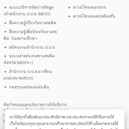
ระบบบริหารจัดการข้อมูล
ดาวน์โหลดเอกสาร
เจ้าพนักงาน ป.ป.ส. (NEOS)
ดาวน์โหลดแอปพลิเคชั่น
สื่อความรู้เกี่ยวกับยาเสพติด
สื่อความรู้เพื่อป้องกันยาเสพ
ติด ในสถานศึกษา
สมัครงานสำนักงาน ป.ป.ส.
ระบบสารสนเทศยาเสพติด
จังหวัด (NISPA+)
สำนักงาน ป.ป.ส.อาเซียน
(ASEAN-NARCO)
กองทุนแม่ของแผ่นดิน
ข้อกำหนดและนโยบายการให้บริการ
นโยบายการคุ้มครองข้อมูลส่วนบุคคล
นโยบายการรักษาความมั่นคงปลอดภัยด้วยเทคโนโลยีสารสนเทศ
เราใช้คุกกี้เพื่อพัฒนาประสิทธิภาพ และประสบการณ์ที่ดีในการใช้
ตั้งค่าคุกกี้
นโยบายคุกกี้
เว็บไซต์ของคุณ คุณสามารถศึกษารายละเอียดได้ที่
นโยบายการใช้