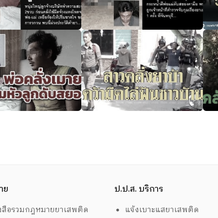
าย
ป.ป.ส. บริการ
งสือรวมกฎหมายยาเสพติด
แจ้งเบาะแสยาเสพติด