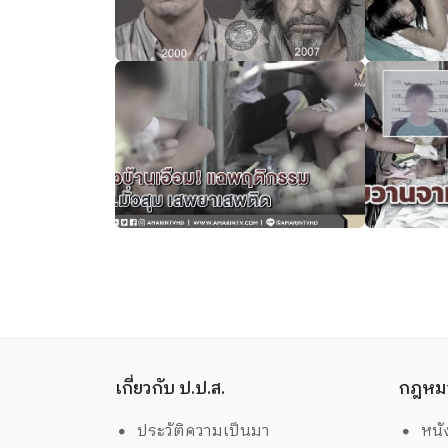
เกี่ยวกับ ป.ป.ส.
กฎหม
ประวัติความเป็นมา
หนั