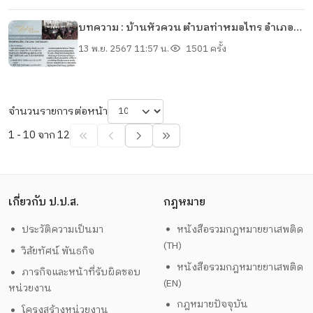
บทความ : บ้านหัวควน ตำบลท่าหมอไทร อำเภอ
จะนะ จังหวัดสงขลา
13 พ.ย. 2567 11:57 น.
1501 ครั้ง
จำนวนรายการต่อหน้า
1 - 10 จาก 12
เกี่ยวกับ ป.ป.ส.
กฎหมาย
ประวัติความเป็นมา
หนังสือรวมกฎหมายยาเสพติด
(TH)
วิสัยทัศน์ พันธกิจ
หนังสือรวมกฎหมายยาเสพติด
ภารกิจและหน้าที่รับผิดชอบ
(EN)
หน่วยงาน
กฎหมายปัจจุบัน
โครงสร้างหน่วยงาน