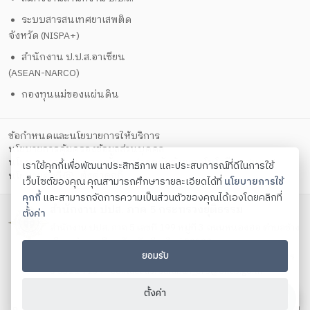
ระบบสารสนเทศยาเสพติด
จังหวัด (NISPA+)
สำนักงาน ป.ป.ส.อาเซียน
(ASEAN-NARCO)
กองทุนแม่ของแผ่นดิน
ข้อกำหนดและนโยบายการให้บริการ
นโยบายการคุ้มครองข้อมูลส่วนบุคคล
นโยบายการรักษาความมั่นคงปลอดภัยด้วยเทคโนโลยีสารสนเทศ
เราใช้คุกกี้เพื่อพัฒนาประสิทธิภาพ และประสบการณ์ที่ดีในการใช้
ตั้งค่าคุกกี้
นโยบายคุกกี้
เว็บไซต์ของคุณ คุณสามารถศึกษารายละเอียดได้ที่
นโยบายการใช้
คุกกี้
และสามารถจัดการความเป็นส่วนตัวของคุณได้เองโดยคลิกที่
สำนักงาน ปปส. ภาค 5 กระทรวงยุติธรรม
ตั้งค่า
สำนักงาน ปปส. ภาค 5 เลขที่ 199 หมู่ที่ 3 ถนนหนองฮ่อ ตำบลช้าง
เผือก อำเภอเมือง จังหวัดเชียงใหม่ 50300
ยอมรับ
โทรศัพท์ 0 5321 7239 , 0 5321 7259 , 0 5321 7279 โทรสาร
0 5321 7239 Contact us:
saraban_or5@oncb.go.th
Copyright ©
2026
ตั้งค่า