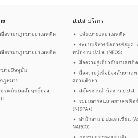
าย
ป.ป.ส. บริการ
งสือรวมกฎหมายยาเสพติด
แจ้งเบาะแสยาเสพติด
ระบบบริหารจัดการข้อมูล เ
งสือรวมกฎหมายยาเสพติด
พนักงาน ป.ป.ส. (NEOS)
สื่อความรู้เกี่ยวกับยาเสพติ
มายปัจจุบัน
สื่อความรู้เพื่อป้องกันยาเส
งกฎหมาย
สถานศึกษา
ประเมินผลสัมฤทธิ์ของ
สมัครงานสำนักงาน ป.ป.ส.
าย
ระบบสารสนเทศยาเสพติดจั
(NISPA+)
สำนักงาน ป.ป.ส.อาเซียน (
NARCO)
กองทุนแม่ของแผ่นดิน